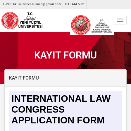
E-POSTA:
sciencessummit@gmail.com
TEL: 444 5001
Toggl
navig
KAYIT FORMU
KAYIT FORMU